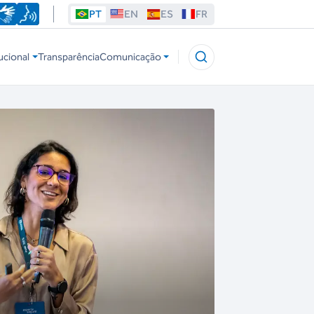
PT
EN
ES
FR
ucional
Transparência
Comunicação