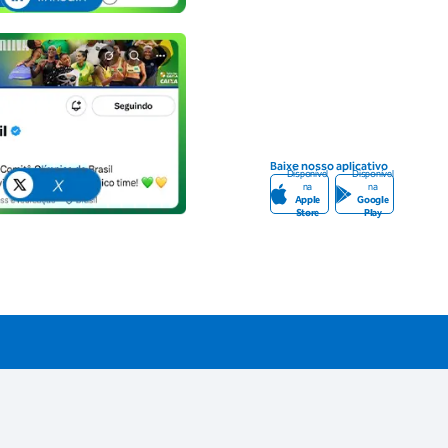
Baixe nosso aplicativo
Disponível
Disponível
na
na
Apple
Google
Store
Play