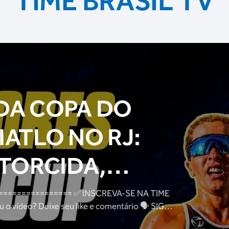
TIME BRASIL TV
DA COPA DO
ATLO NO RJ:
 TORCIDA,
ATLETAS E
= ✅ INSCREVA-SE NA TIME