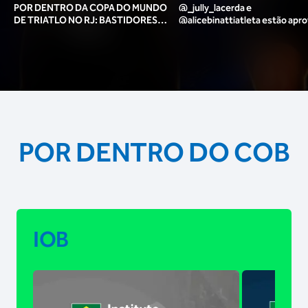
POR DENTRO DA COPA DO MUNDO
@_jully_lacerda​ e
DE TRIATLO NO RJ: BASTIDORES,
@alicebinattiatleta​ estão apr
TORCIDA, LOUNGE DOS ATLETAS E
para o pódio das poses? 🥇✨
MAIS!
POR DENTRO DO COB
IOB