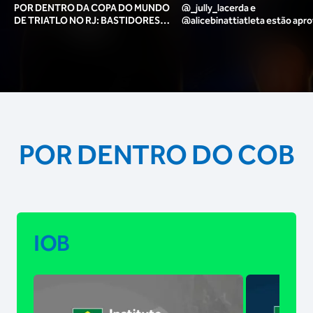
POR DENTRO DA COPA DO MUNDO
@_jully_lacerda​ e
DE TRIATLO NO RJ: BASTIDORES,
@alicebinattiatleta​ estão apr
TORCIDA, LOUNGE DOS ATLETAS E
para o pódio das poses? 🥇✨
MAIS!
POR DENTRO DO COB
IOB