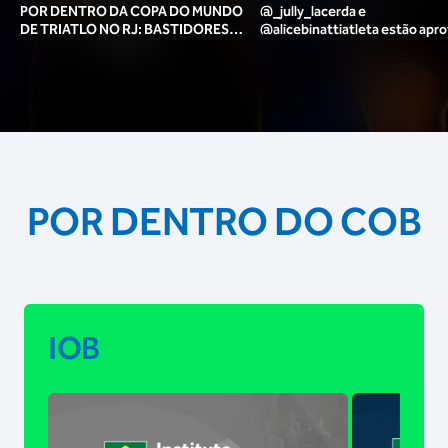
POR DENTRO DA COPA DO MUNDO
@_jully_lacerda​ e
DE TRIATLO NO RJ: BASTIDORES,
@alicebinattiatleta​ estão apr
TORCIDA, LOUNGE DOS ATLETAS E
para o pódio das poses? 🥇✨
MAIS!
POR DENTRO DO COB
IOB