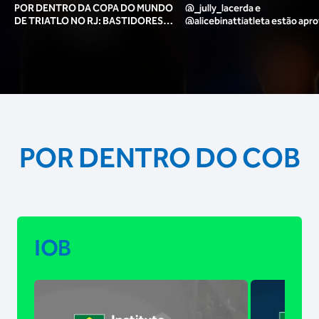
POR DENTRO DA COPA DO MUNDO
@_jully_lacerda​ e
DE TRIATLO NO RJ: BASTIDORES,
@alicebinattiatleta​ estão apr
TORCIDA, LOUNGE DOS ATLETAS E
para o pódio das poses? 🥇✨
MAIS!
POR DENTRO DO COB
IOB