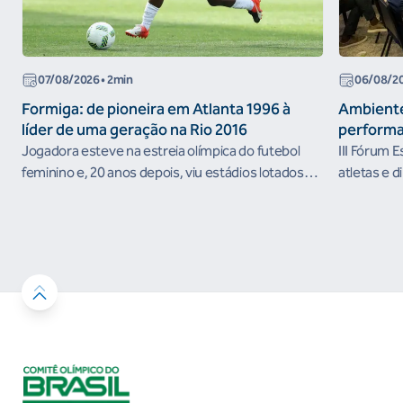
07/08/2026
• 2min
06/08/2
Formiga: de pioneira em Atlanta 1996 à
Ambiente
líder de uma geração na Rio 2016
performa
Jogadora esteve na estreia olímpica do futebol
III Fórum 
feminino e, 20 anos depois, viu estádios lotados
atletas e d
nos Jogos Olímpicos no Brasil
ambientes 
desenvolvi
resultados