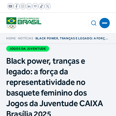
HOME
NOTÍCIAS
BLACK POWER, TRANÇAS E LEGADO: A FORÇA
DA REPRESENTATIVIDADE NO BASQUETE
FEMININO DOS JOGOS DA JUVENTUDE CAIXA
JOGOS DA JUVENTUDE
BRASÍLIA 2025
Black power, tranças e
legado: a força da
representatividade no
basquete feminino dos
Jogos da Juventude CAIXA
Brasília 2025