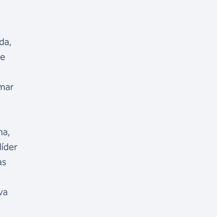
da,
se
imar
ha,
líder
as
va