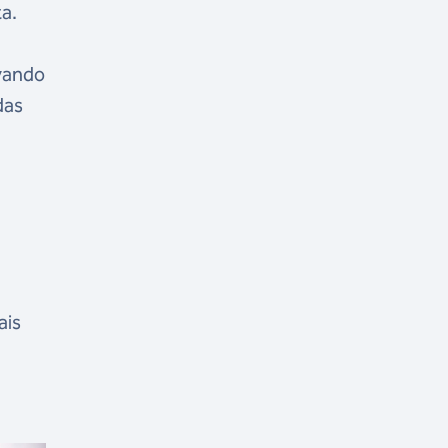
ta.
evando
das
ais
a