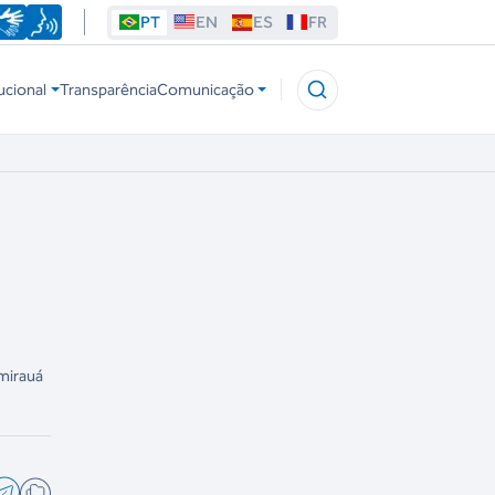
PT
EN
ES
FR
ucional
Transparência
Comunicação
l
mirauá