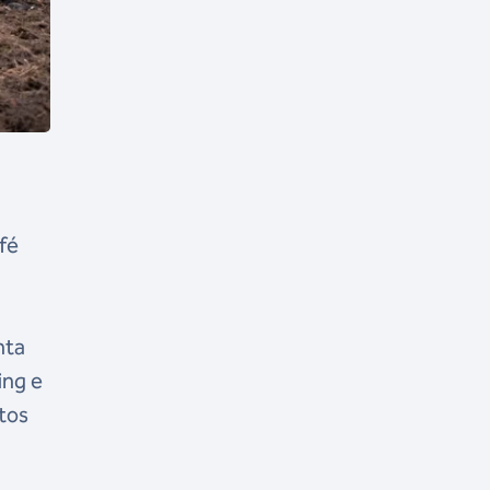
fé
nta
ing e
tos