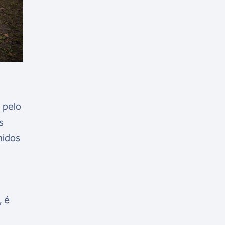
 pelo
s
hidos
, é