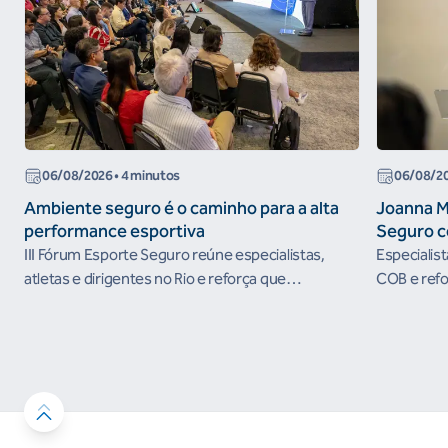
06/08/2026
• 4 minutos
06/08/2
Ambiente seguro é o caminho para a alta
Joanna M
performance esportiva
Seguro c
III Fórum Esporte Seguro reúne especialistas,
Especialis
atletas e dirigentes no Rio e reforça que
COB e refo
ambientes protegidos são condição para o
esportivos
desenvolvimento esportivo e a conquista de
resultados