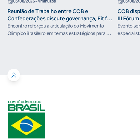
05/08/2026
• 4 minutos
05/08/2
Reunião de Trabalho entre COB e
COB dispo
Confederações discute governança, Fit for
III Fóru
the Future e presença do Brasil em
Encontro reforçou a articulação do Movimento
Evento será
organismos internacionais
Olímpico Brasileiro em temas estratégicos para os
especialist
próximos ciclos
Janeiro