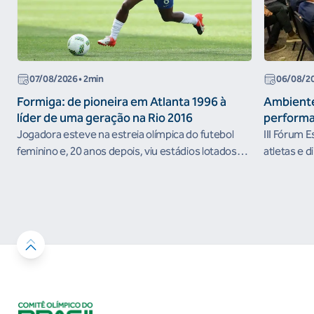
07/08/2026
• 2min
06/08/2
Formiga: de pioneira em Atlanta 1996 à
Ambiente
líder de uma geração na Rio 2016
performa
Jogadora esteve na estreia olímpica do futebol
III Fórum 
feminino e, 20 anos depois, viu estádios lotados
atletas e d
nos Jogos Olímpicos no Brasil
ambientes 
desenvolvi
resultados