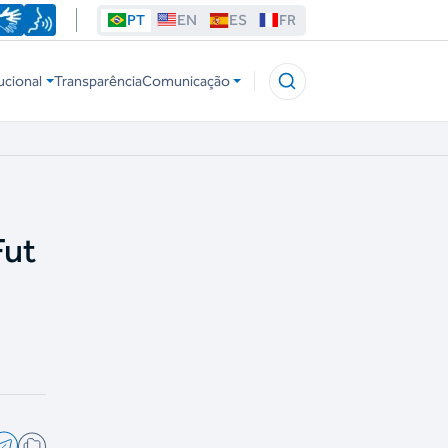
PT
EN
ES
FR
ucional
Transparência
Comunicação
Fut