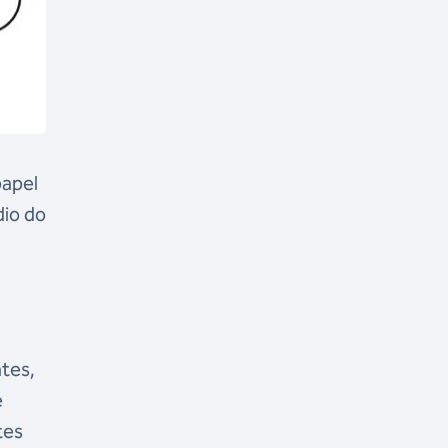
papel
dio do
ntes,
é
tes