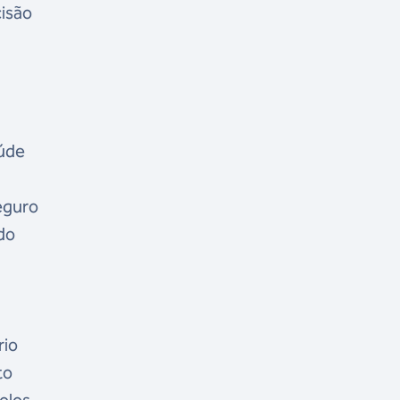
cisão
aúde
eguro
do
rio
to
olos