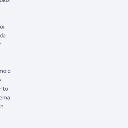
ior
 da
r
omo o
o
nto
tema
an