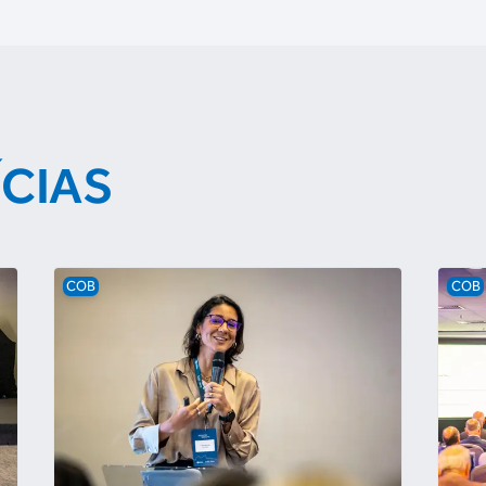
ÍCIAS
COB
COB