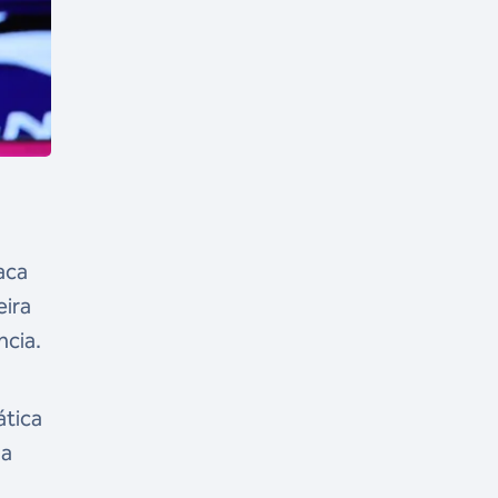
aca
eira
ncia.
ática
la