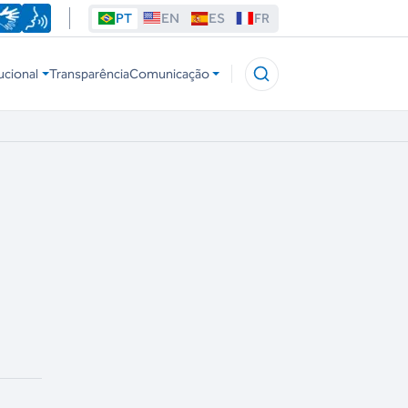
PT
EN
ES
FR
ucional
Transparência
Comunicação