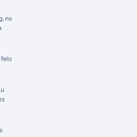
g, no
a
feliz
Eu
ez
a