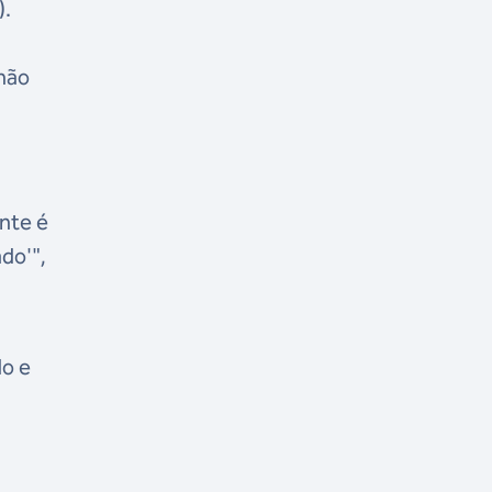
).
não
nte é
do'",
do e