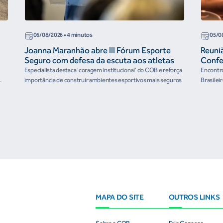
06/08/2026
• 4 minutos
05/0
Joanna Maranhão abre III Fórum Esporte
Reuni
Seguro com defesa da escuta aos atletas
Confe
the Fu
Especialista destaca 'coragem institucional' do COB e reforça
Encontro
organ
importância de construir ambientes esportivos mais seguros
Brasilei
e
MAPA DO SITE
OUTROS LINKS