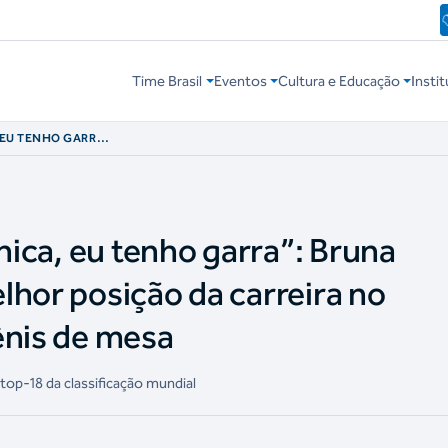
Time Brasil
Eventos
Cultura e Educação
Instit
 EU TENHO GARRA”:
MELHOR POSIÇÃO
NDIAL DE TÊNIS DE
cnica, eu tenho garra”: Bruna
lhor posição da carreira no
ênis de mesa
 top-18 da classificação mundial