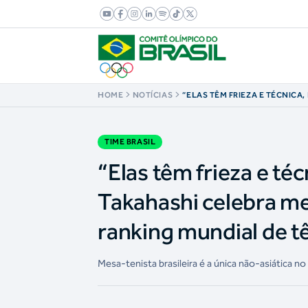
HOME
NOTÍCIAS
“ELAS TÊM FRIEZA E TÉCNICA,
BRUNA TAKAHASHI CELEBRA 
DA CARREIRA NO RANKING MU
MESA
TIME BRASIL
“Elas têm frieza e té
Takahashi celebra me
ranking mundial de t
Mesa-tenista brasileira é a única não-asiática no