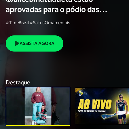
aprovadas para o pódio das
poses? 🥇✨
#TimeBrasil #SaltosOrnamentais
ASSISTA AGORA
Destaque