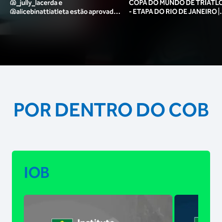
@_jully_lacerda​ e
COPA DO MUNDO DE TRIATLO
@alicebinattiatleta​ estão aprovadas
- ETAPA DO RIO DE JANEIRO |
para o pódio das poses? 🥇✨
MASCULINO
POR DENTRO DO COB
IOB