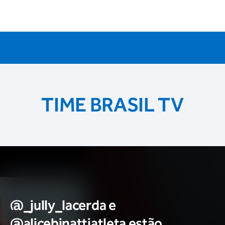
TIME BRASIL TV
@_jully_lacerda​ e
@alicebinattiatleta​ estão