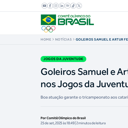
HOME
NOTÍCIAS
GOLEIROS SAMUEL E ARTUR F
SC E SÃO OURO NOS JOGOS D
CAIXA HANDEBOL
JOGOS DA JUVENTUDE
Goleiros Samuel e Ar
nos Jogos da Juvent
Boa atuação garante o tricampeonato aos catar
Por Comitê Olímpico do Brasil
25 de set, 2025 às 18:49 | 2 minutos de leitura