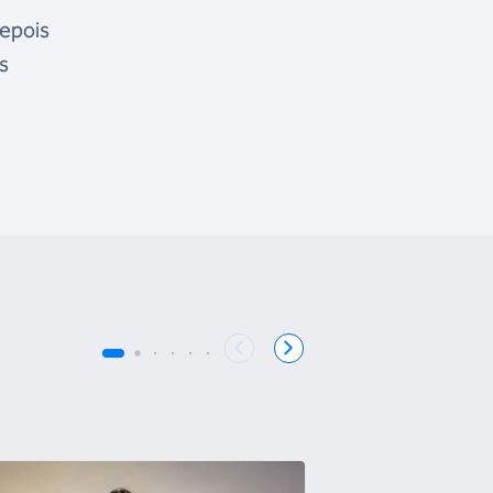
depois
s
COB