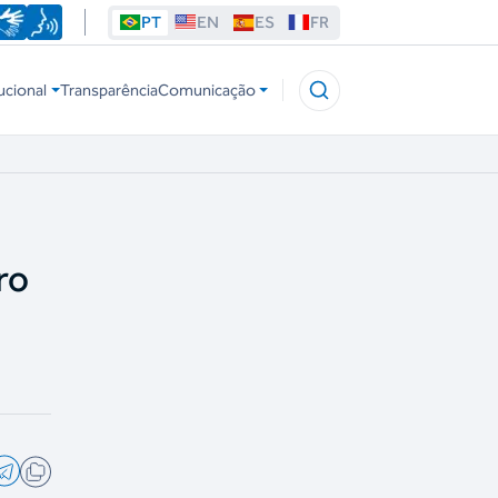
PT
EN
ES
FR
ucional
Transparência
Comunicação
ro