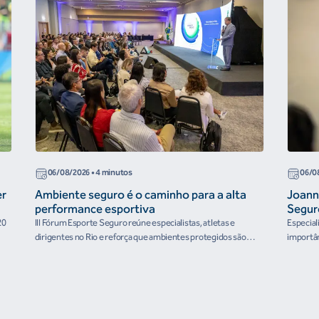
06/08/2026
• 4 minutos
06/0
er
Ambiente seguro é o caminho para a alta
Joann
performance esportiva
Segur
20
III Fórum Esporte Seguro reúne especialistas, atletas e
Especial
dirigentes no Rio e reforça que ambientes protegidos são
importân
condição para o desenvolvimento esportivo e a conquista de
resultados