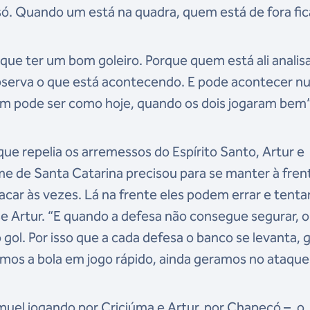
. Quando um está na quadra, quem está de fora fic
ue ter um bom goleiro. Porque quem está ali analis
 observa o que está acontecendo. E pode acontecer 
ém pode ser como hoje, quando os dois jogaram bem”
ue repelia os arremessos do Espírito Santo, Artur e
e de Santa Catarina precisou para se manter à fren
placar às vezes. Lá na frente eles podem errar e tenta
sse Artur. “E quando a defesa não consegue segurar, o
 gol. Por isso que a cada defesa o banco se levanta, g
omos a bola em jogo rápido, ainda geramos no ataque
el jogando por Criciúma e Artur, por Chapecó –, o