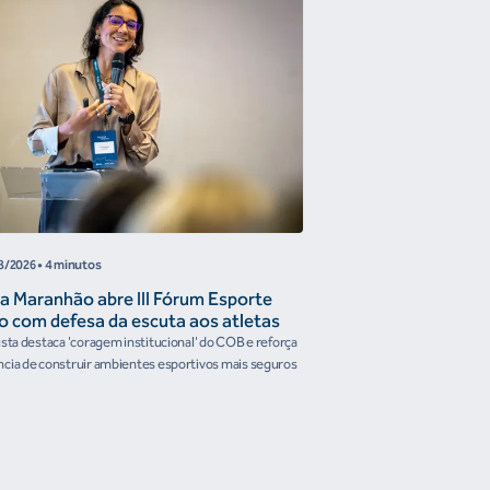
8/2026
• 4 minutos
05/08/2026
• 4 minutos
a Maranhão abre III Fórum Esporte
Reunião de Trabal
o com defesa da escuta aos atletas
Confederações disc
the Future e prese
ista destaca 'coragem institucional' do COB e reforça
Encontro reforçou a artic
organismos intern
cia de construir ambientes esportivos mais seguros
Brasileiro em temas estrat