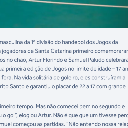
masculina da 1ª divisão do handebol dos Jogos da
is jogadores de Santa Catarina primeiro comemorar
os no chão, Artur Florindo e Samuel Paludo celebra
primeira edição de Jogos no limite de idade – 17 an
ora. Na vida solitária de goleiro, eles construíram a
rito Santo e garantiu o placar de 22 a 17 com grande
 primeiro tempo. Mas não comecei bem no segundo e
o gol”, elogiou Artur. Não é que que um tivesse per
amuel começou as partidas. “Não entendo nossa rela