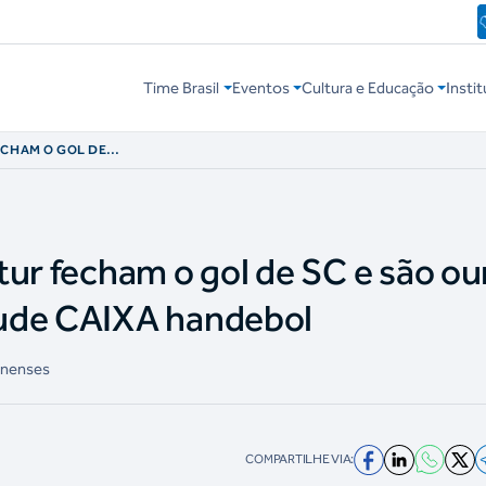
Time Brasil
Eventos
Cultura e Educação
Instit
ECHAM O GOL DE
A JUVENTUDE
tur fecham o gol de SC e são ou
ude CAIXA handebol
inenses
COMPARTILHE VIA: