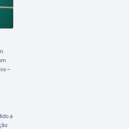
am
ram
os –
dido a
ção