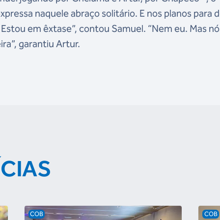
pressa naquele abraço solitário. E nos planos para 
r. Estou em êxtase”, contou Samuel. “Nem eu. Mas nó
”, garantiu Artur.
ÍCIAS
COB
COB