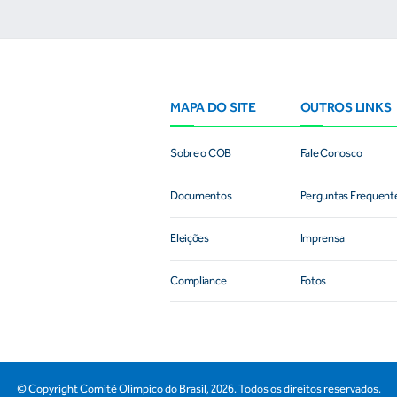
MAPA DO SITE
OUTROS LINKS
Sobre o COB
Fale Conosco
Documentos
Perguntas Frequent
Eleições
Imprensa
Compliance
Fotos
© Copyright Comitê Olimpico do Brasil,
2026
. Todos os direitos reservados.