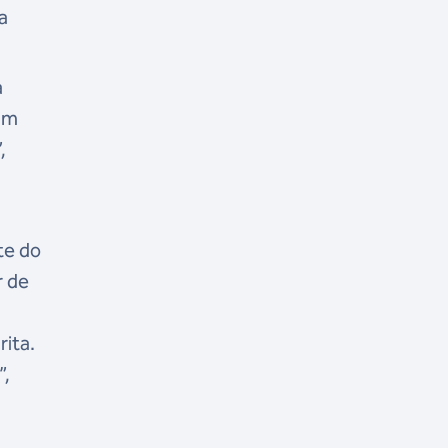
a
a
num
,
te do
r de
rita.
”,