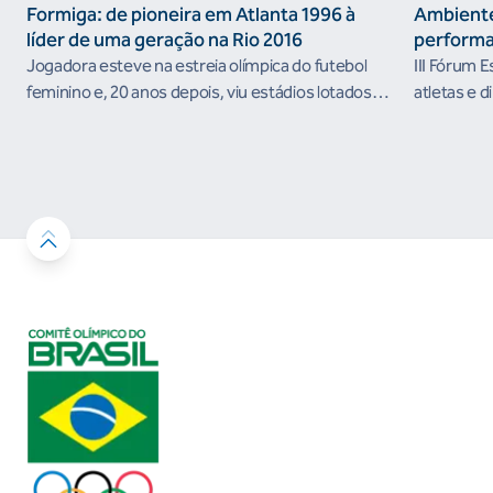
Formiga: de pioneira em Atlanta 1996 à
Ambiente
líder de uma geração na Rio 2016
performa
Jogadora esteve na estreia olímpica do futebol
III Fórum 
feminino e, 20 anos depois, viu estádios lotados
atletas e d
nos Jogos Olímpicos no Brasil
ambientes 
desenvolvi
resultados