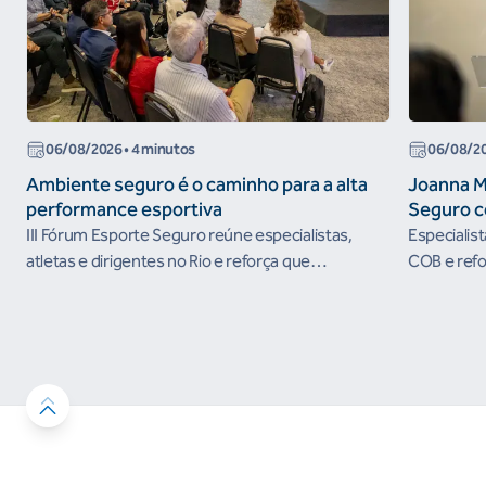
06/08/2026
• 4 minutos
06/08/2
Ambiente seguro é o caminho para a alta
Joanna M
performance esportiva
Seguro c
III Fórum Esporte Seguro reúne especialistas,
Especialis
atletas e dirigentes no Rio e reforça que
COB e refo
ambientes protegidos são condição para o
esportivos
desenvolvimento esportivo e a conquista de
resultados