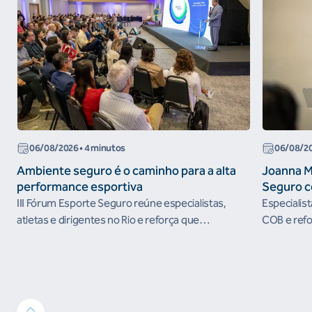
06/08/2026
• 4 minutos
06/08/2
Ambiente seguro é o caminho para a alta
Joanna M
performance esportiva
Seguro c
III Fórum Esporte Seguro reúne especialistas,
Especialis
atletas e dirigentes no Rio e reforça que
COB e refo
ambientes protegidos são condição para o
esportivos
desenvolvimento esportivo e a conquista de
resultados