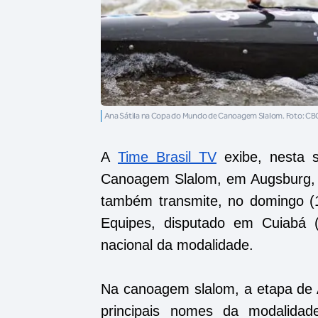
Ana Sátila na Copa do Mundo de Canoagem Slalom. Foto: C
A
Time Brasil TV
exibe, nesta 
Canoagem Slalom, em Augsburg, n
também transmite, no domingo (14
Equipes, disputado em Cuiabá (
nacional da modalidade.
Na canoagem slalom, a etapa de A
principais nomes da modalidad