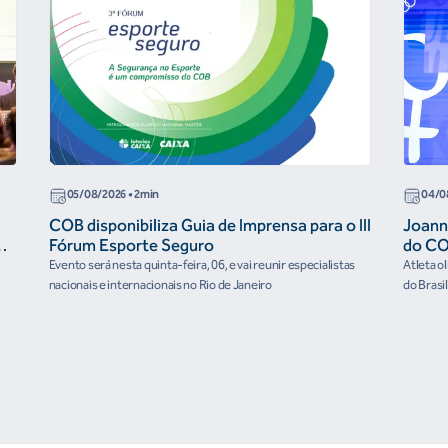
05/08/2026
• 2min
04/0
COB disponibiliza Guia de Imprensa para o III
Joann
r
Fórum Esporte Seguro
do CO
“cora
Evento será nesta quinta-feira, 06, e vai reunir especialistas
Atleta o
nacionais e internacionais no Rio de Janeiro
do Brasi
culturai