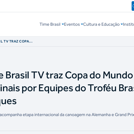
Time Brasil
Eventos
Cultura e Educação
Instit
L TV TRAZ COPA
LOM E FINAIS POR
DE JUDÔ COMO
 Brasil TV traz Copa do Mundo
nais por Equipes do Troféu Bras
ques
 acompanha etapa internacional da canoagem na Alemanha e Grand Pri