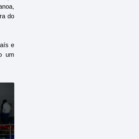
anoa,
ra do
país e
mo um