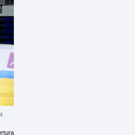
es
rtura