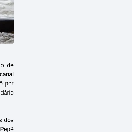
do de
canal
ô por
dário
s dos
 Pepê