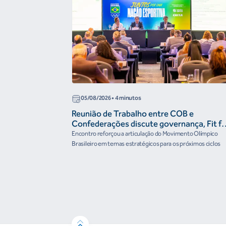
05/08/2026
• 4 minutos
Reunião de Trabalho entre COB e
Confederações discute governança, Fit fo
the Future e presença do Brasil em
Encontro reforçou a articulação do Movimento Olímpico
organismos internacionais
Brasileiro em temas estratégicos para os próximos ciclos