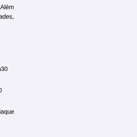
 Além
ades,
h30
0
iaque