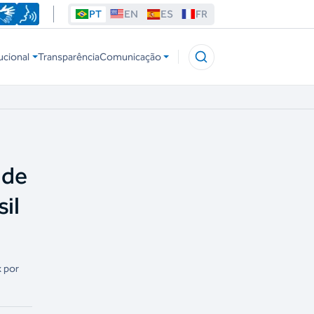
PT
EN
ES
FR
ucional
Transparência
Comunicação
 de
il
x por