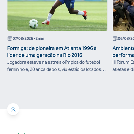
07/08/2026
• 2min
06/08/2
Formiga: de pioneira em Atlanta 1996 à
Ambiente
líder de uma geração na Rio 2016
performa
Jogadora esteve na estreia olímpica do futebol
III Fórum 
feminino e, 20 anos depois, viu estádios lotados
atletas e d
nos Jogos Olímpicos no Brasil
ambientes 
desenvolvi
resultados