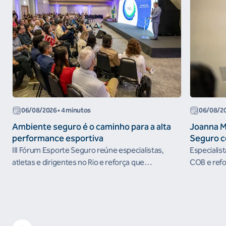
06/08/2026
• 4 minutos
06/08/2
Ambiente seguro é o caminho para a alta
Joanna M
performance esportiva
Seguro c
III Fórum Esporte Seguro reúne especialistas,
Especialis
atletas e dirigentes no Rio e reforça que
COB e refo
ambientes protegidos são condição para o
esportivos
desenvolvimento esportivo e a conquista de
resultados