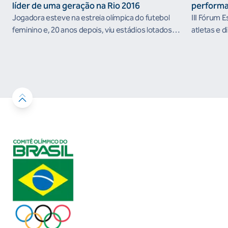
líder de uma geração na Rio 2016
performa
Jogadora esteve na estreia olímpica do futebol
III Fórum 
feminino e, 20 anos depois, viu estádios lotados
atletas e d
nos Jogos Olímpicos no Brasil
ambientes 
desenvolvi
resultados