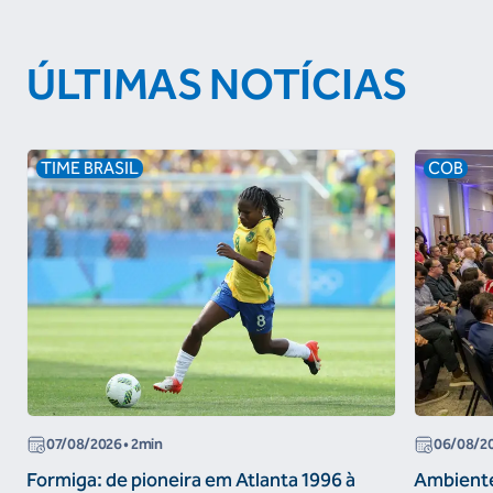
ÚLTIMAS NOTÍCIAS
TIME BRASIL
COB
07/08/2026
• 2min
06/08/2
Formiga: de pioneira em Atlanta 1996 à
Ambiente