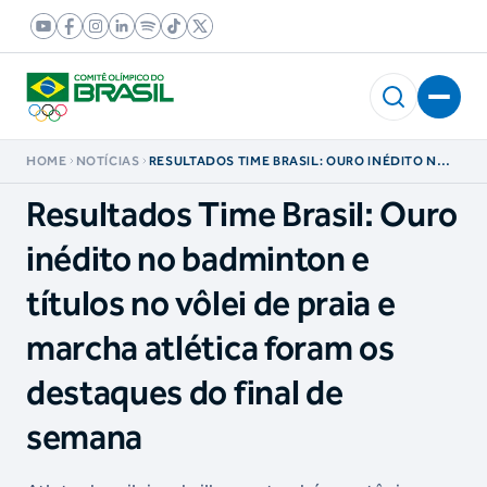
HOME
NOTÍCIAS
RESULTADOS TIME BRASIL: OURO INÉDITO NO
BADMINTON E TÍTULOS NO VÔLEI DE PRAIA E
MARCHA ATLÉTICA FORAM OS DESTAQUES DO
Resultados Time Brasil: Ouro
FINAL DE SEMANA
inédito no badminton e
títulos no vôlei de praia e
marcha atlética foram os
destaques do final de
semana