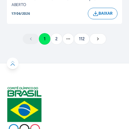
ABERTO
BAIXAR
17/06/2026
1
2
112
More pages