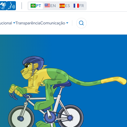
PT
EN
ES
FR
ucional
Transparência
Comunicação