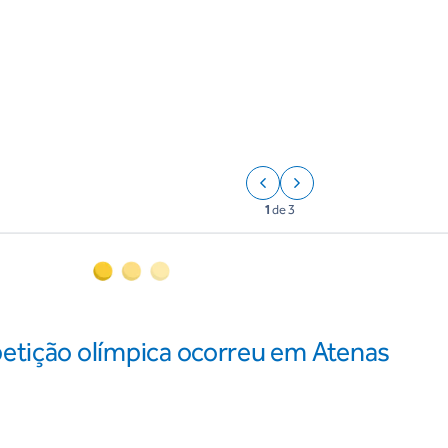
1
de
3
etição olímpica ocorreu em Atenas