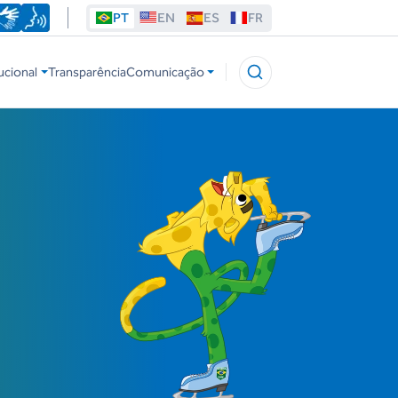
PT
EN
ES
FR
ucional
Transparência
Comunicação