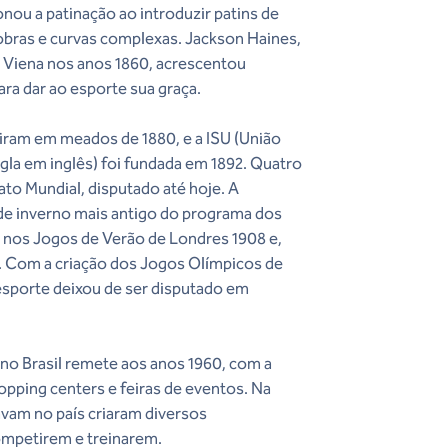
ionou a patinação ao introduzir patins de
obras e curvas complexas. Jackson Haines,
 Viena nos anos 1860, acrescentou
ara dar ao esporte sua graça.
iram em meados de 1880, e a ISU (União
igla em inglês) foi fundada em 1892. Quatro
to Mundial, disputado até hoje. A
e de inverno mais antigo do programa dos
 nos Jogos de Verão de Londres 1908 e,
 Com a criação dos Jogos Olímpicos de
esporte deixou de ser disputado em
a no Brasil remete aos anos 1960, com a
opping centers e feiras de eventos. Na
avam no país criaram diversos
ompetirem e treinarem.