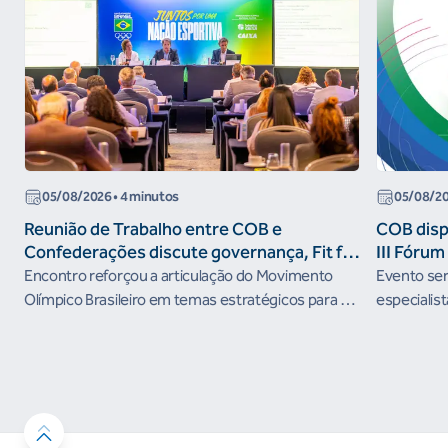
05/08/2026
• 4 minutos
05/08/2
Reunião de Trabalho entre COB e
COB dispo
Confederações discute governança, Fit for
III Fóru
the Future e presença do Brasil em
Encontro reforçou a articulação do Movimento
Evento será
organismos internacionais
Olímpico Brasileiro em temas estratégicos para os
especialist
próximos ciclos
Janeiro