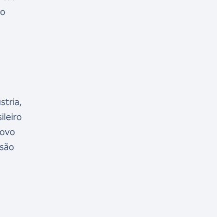
go
stria,
ileiro
novo
ssão