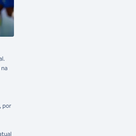
l.
 na
, por
atual