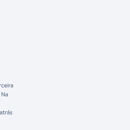
rceira
. Na
,
atrás