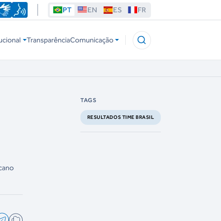
PT
EN
ES
FR
ucional
Transparência
Comunicação
TAGS
RESULTADOS TIME BRASIL
icano