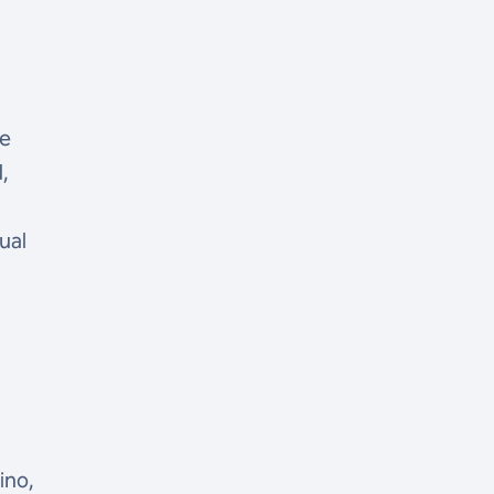
de
,
ual
ino,