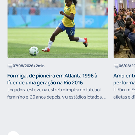
07/08/2026
• 2min
06/08/2
Formiga: de pioneira em Atlanta 1996 à
Ambiente
líder de uma geração na Rio 2016
performa
Jogadora esteve na estreia olímpica do futebol
III Fórum 
feminino e, 20 anos depois, viu estádios lotados
atletas e d
nos Jogos Olímpicos no Brasil
ambientes 
desenvolvi
resultados