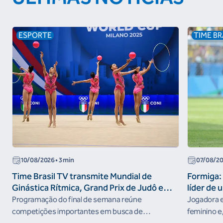
ESPORTE
TIME BR
10/08/2026
• 3 min
07/08/2
Time Brasil TV transmite Mundial de
Formiga: 
Ginástica Rítmica, Grand Prix de Judô e
líder de 
Brasileiro de Skate Street nesta semana
Programação do final de semana reúne
Jogadora e
competições importantes em busca de
feminino e,