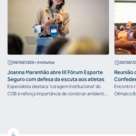
06/08/2026
• 4 minutos
05/08/2
Joanna Maranhão abre III Fórum Esporte
Reunião 
Seguro com defesa da escuta aos atletas
Confeder
the Futur
Especialista destaca 'coragem institucional' do
Encontro r
organism
COB e reforça importância de construir ambientes
Olímpico B
esportivos mais seguros
próximos c