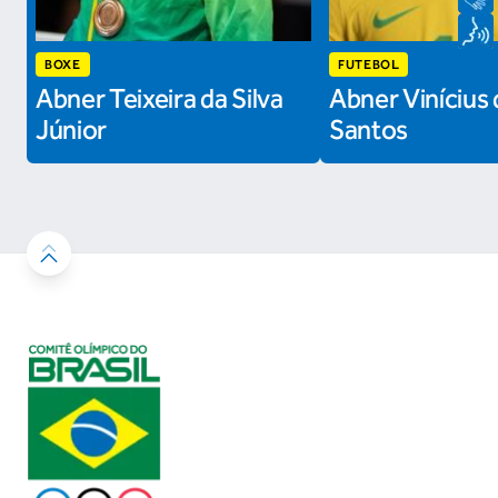
BOXE
FUTEBOL
Abner Teixeira da Silva
Abner Vinícius 
Júnior
Santos