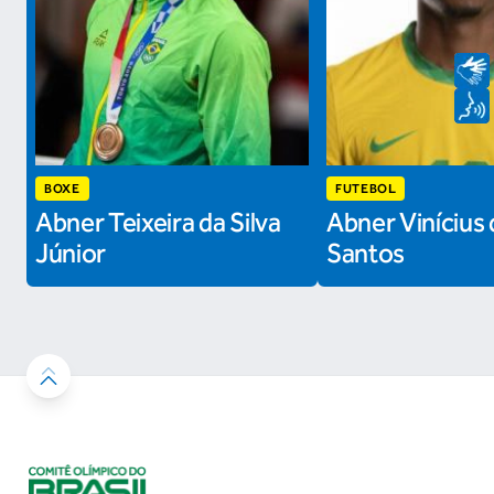
BOXE
FUTEBOL
Abner Teixeira da Silva
Abner Vinícius 
Júnior
Santos