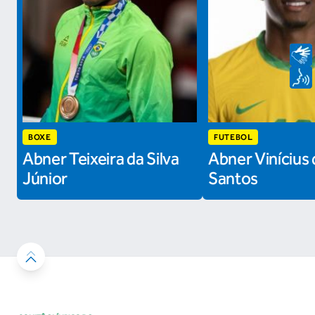
BOXE
FUTEBOL
Abner Teixeira da Silva
Abner Vinícius 
Júnior
Santos