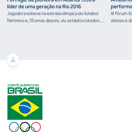
líder de uma geração na Rio 2016
performa
Jogadora esteve na estreia olímpica do futebol
III Fórum 
feminino e, 20 anos depois, viu estádios lotados
atletas e d
nos Jogos Olímpicos no Brasil
ambientes 
desenvolvi
resultados