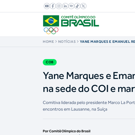
HOME
NOTÍCIAS
YANE MARQUES E EMANUEL R
MURO OLÍMPICO NA SEDE DO 
NOVA ERA DE GESTÃO DO COB
COB
Yane Marques e Eman
na sede do COI e ma
Comitiva liderada pelo presidente Marco La Port
encontros em Lausanne, na Suíça
Por Comitê Olímpico do Brasil