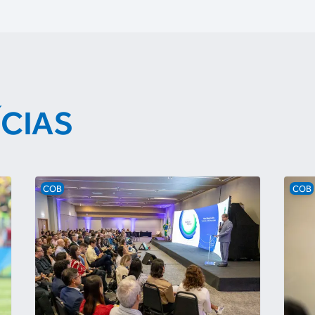
ÍCIAS
COB
COB