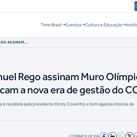
Time Brasil
Eventos
Cultura e Educação
Instit
EGO ASSINAM
COI E MARCAM A
uel Rego assinam Muro Olímpi
rcam a nova era de gestão do C
a é recebida pela presidente Kirsty Coventry e tem agenda intensa de
COMPARTILHE VIA: