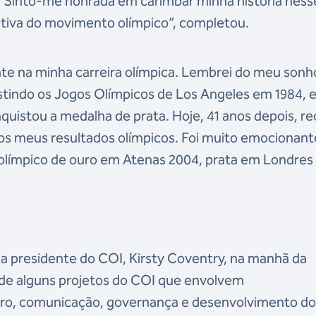
o. Sinto-me honrada em carimbar minha história ness
etiva do movimento olímpico”, completou.
e na minha carreira olímpica. Lembrei do meu sonh
ssistindo os Jogos Olímpicos de Los Angeles em 1984,
onquistou a medalha de prata. Hoje, 41 anos depois, r
 meus resultados olímpicos. Foi muito emocionant
olímpico de ouro em Atenas 2004, prata em Londres
pela presidente do COI, Kirsty Coventry, na manhã da
 de alguns projetos do COI que envolvem
ero, comunicação, governança e desenvolvimento d