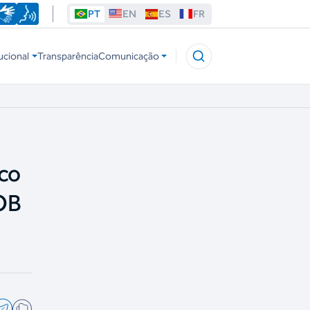
PT
EN
ES
FR
ucional
Transparência
Comunicação
co
OB