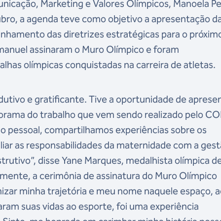
unicação, Marketing e Valores Olímpicos, Manoela P
ubro, a agenda teve como objetivo a apresentação d
inhamento das diretrizes estratégicas para o próxim
 Emanuel assinaram o Muro Olímpico e foram
as olímpicas conquistadas na carreira de atletas.
tivo e gratificante. Tive a oportunidade de apresen
orama do trabalho que vem sendo realizado pelo CO
pessoal, compartilhamos experiências sobre os
liar as responsabilidades da maternidade com a ges
nstrutivo”, disse Yane Marques, medalhista olímpica d
mente, a cerimônia de assinatura do Muro Olímpico
izar minha trajetória e meu nome naquele espaço, 
aram suas vidas ao esporte, foi uma experiência