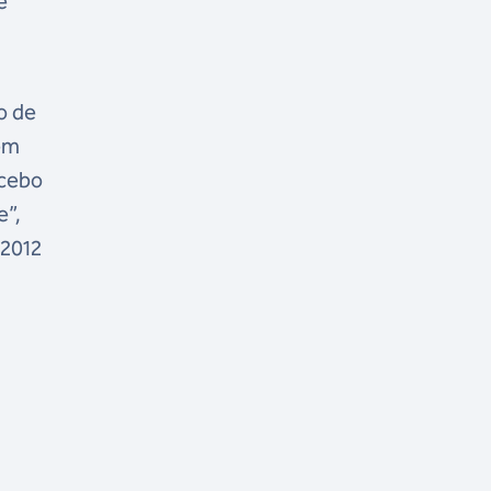
e
o de
 em
ecebo
e”,
 2012
o