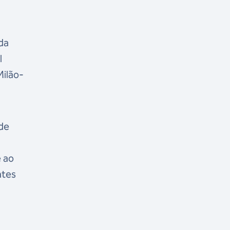
da
l
Milão-
 de
 ao
ntes