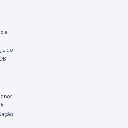
co e
gia do
COB,
 anos
 à
 Nação