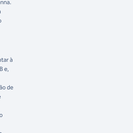
enna.
a
o
tar à
B e,
tão de
e
ao