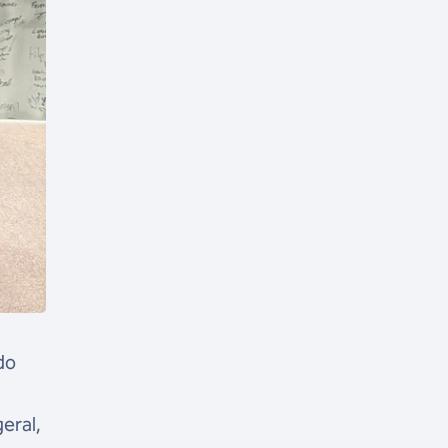
do
eral,